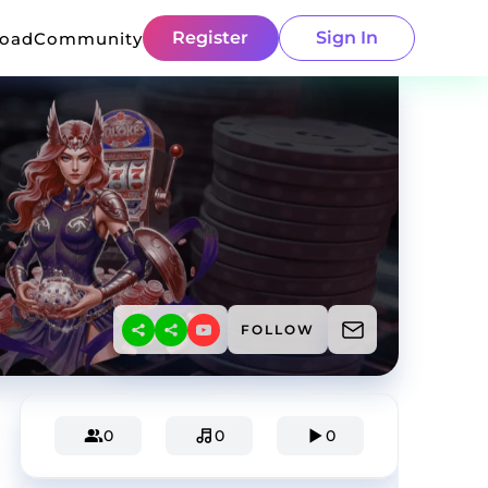
Register
Sign In
load
Community
FOLLOW
0
0
0