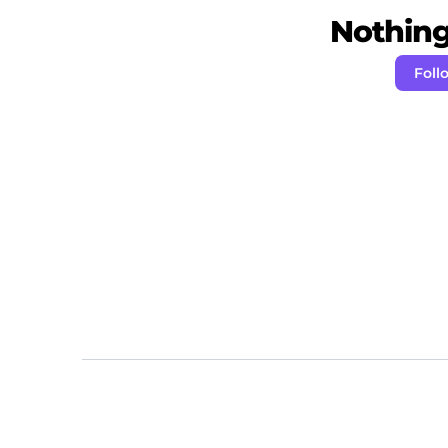
Nothing 
Foll