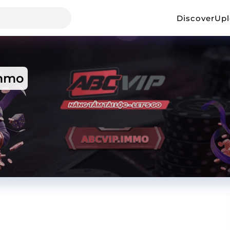
Discover
Up
mmo