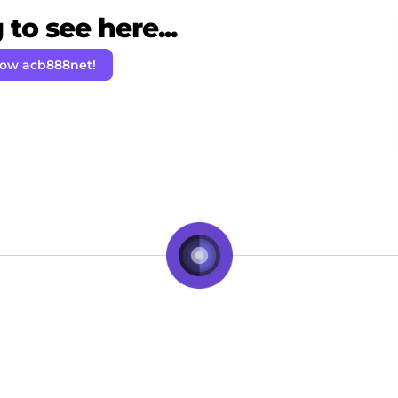
to see here...
low acb888net!