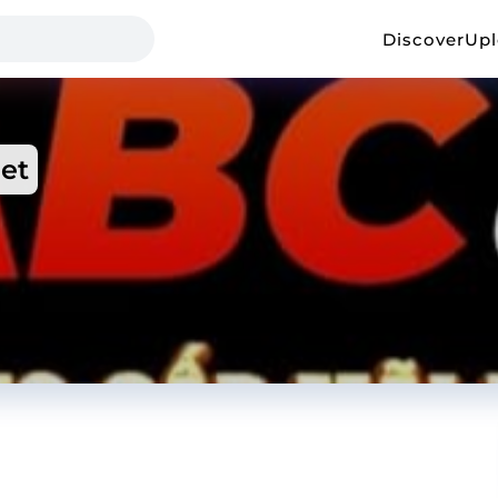
Discover
Up
et