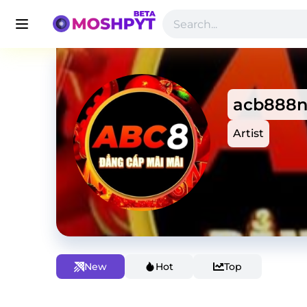
acb888n
Artist
New
Hot
Top