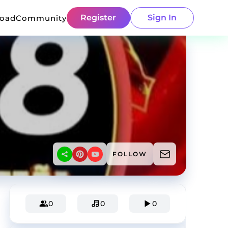
Register
Sign In
load
Community
FOLLOW
0
0
0