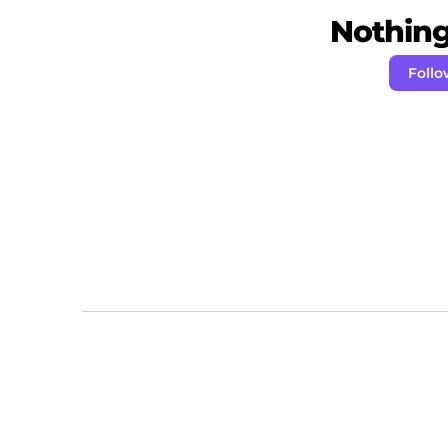
Nothing 
Follo