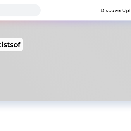
Discover
Up
istsof