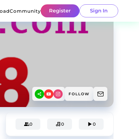
Register
Sign In
load
Community
FOLLOW
0
0
0