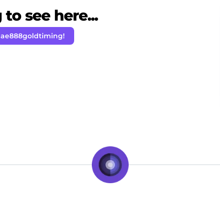
to see here...
 ae888goldtiming!