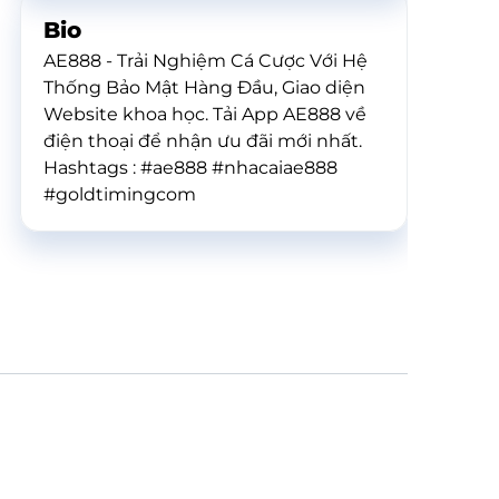
Bio
AE888 - Trải Nghiệm Cá Cược Với Hệ
Thống Bảo Mật Hàng Đầu, Giao diện
Website khoa học. Tải App AE888 về
điện thoại để nhận ưu đãi mới nhất.
Hashtags : #ae888 #nhacaiae888
#goldtimingcom