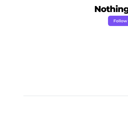
Nothing 
Follow