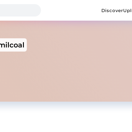
Discover
Up
milcoal