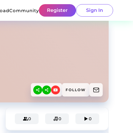
Register
Sign In
load
Community
FOLLOW
0
0
0