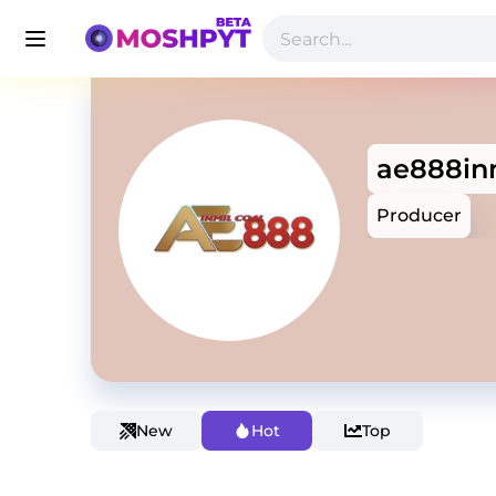
ae888in
Producer
New
Hot
Top