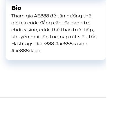
Bio
Tham gia AE888 để tận hưởng thế
giới cá cược đẳng cấp: đa dạng trò
chơi casino, cược thể thao trực tiếp,
khuyến mãi liên tục, nạp rút siêu tốc.
Hashtags : #ae888 #ae888casino
#ae888daga