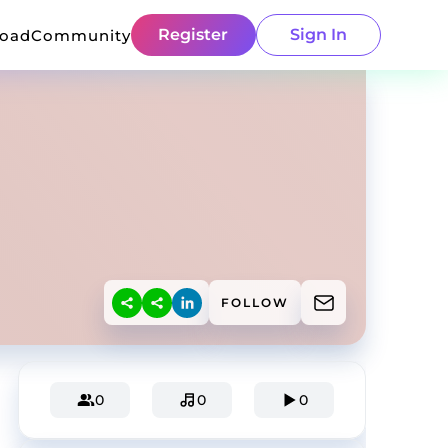
Register
Sign In
load
Community
FOLLOW
0
0
0