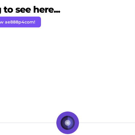
to see here...
ow ae888p4com!