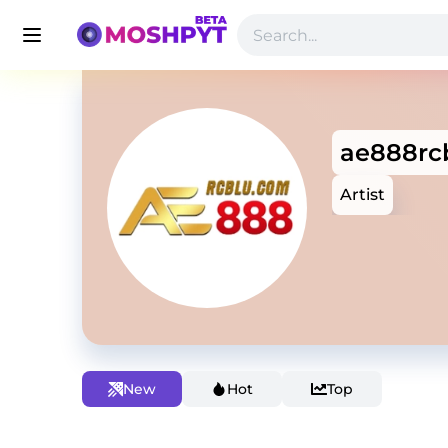
ae888rc
Artist
New
Hot
Top