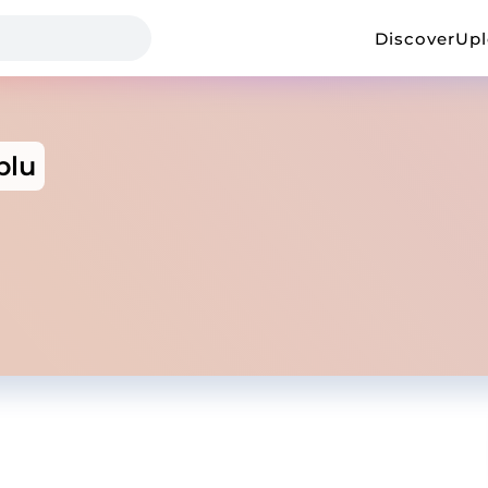
Discover
Up
blu