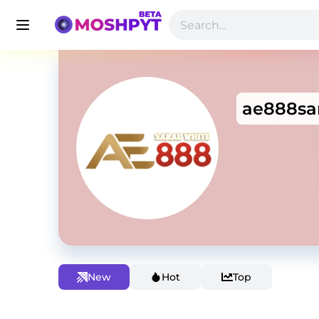
ae888sa
New
Hot
Top