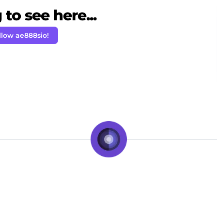
to see here...
llow ae888sio!