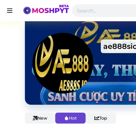
ae888si
New
Hot
Top