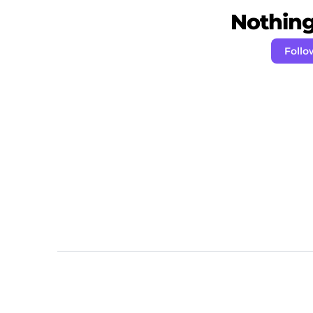
Nothing 
Follo