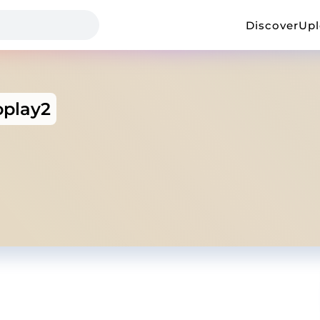
Discover
Up
oplay2