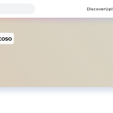
Discover
Up
toso