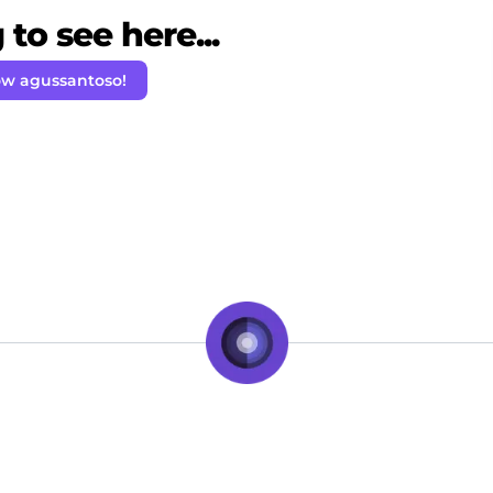
to see here...
ow agussantoso!