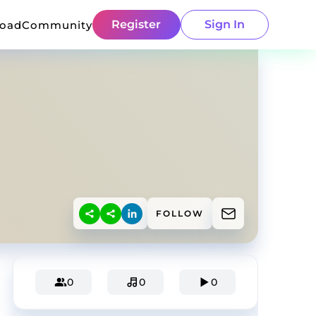
Register
Sign In
load
Community
FOLLOW
0
0
0