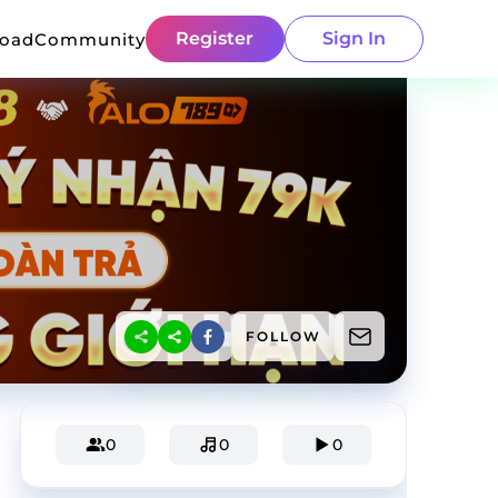
Register
Sign In
load
Community
FOLLOW
0
0
0