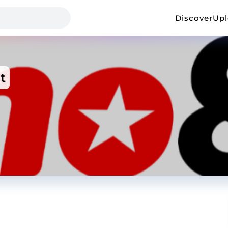
Discover
Up
t