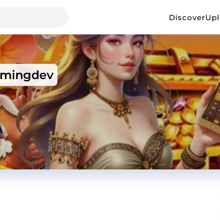
Discover
Up
mmingdev