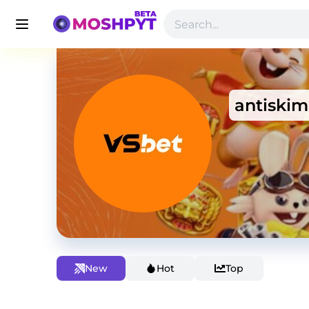
antiski
New
Hot
Top