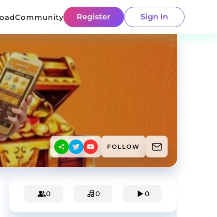
Register
Sign In
load
Community
FOLLOW
0
0
0