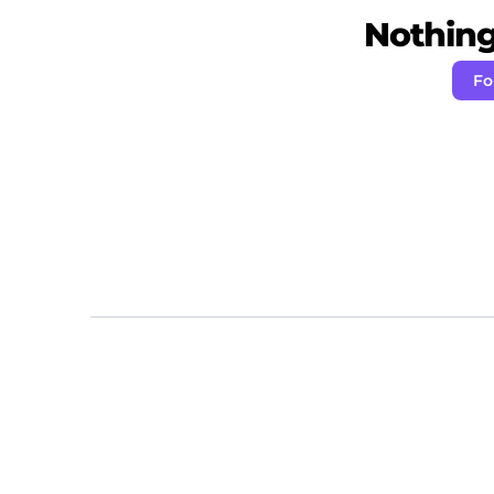
Nothing 
Fo