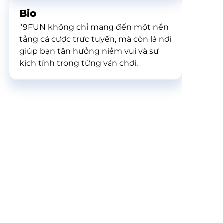
Bio
"9FUN không chỉ mang đến một nền
tảng cá cược trực tuyến, mà còn là nơi
giúp bạn tận hưởng niềm vui và sự
kịch tính trong từng ván chơi.