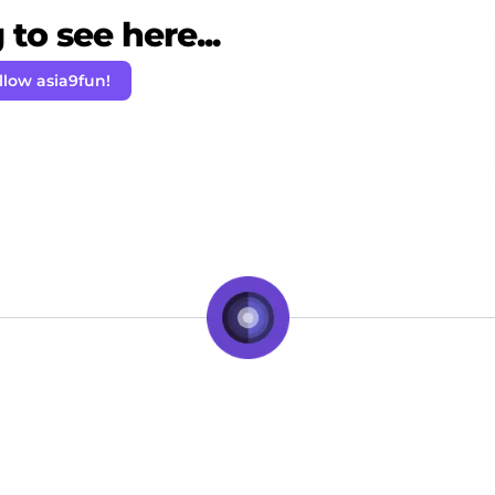
to see here...
llow asia9fun!