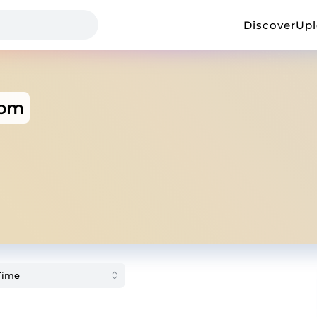
Discover
Up
om