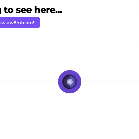
to see here...
low aw8mtcom!