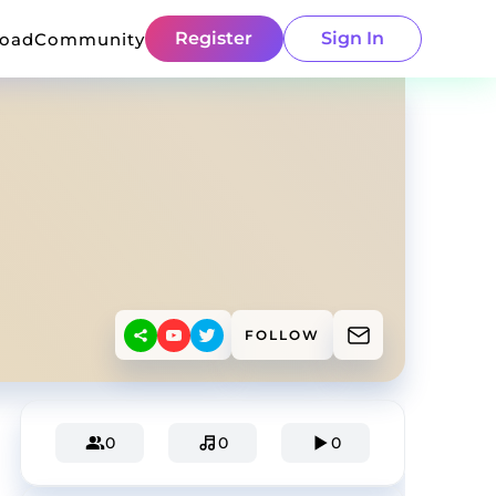
Register
Sign In
load
Community
FOLLOW
0
0
0