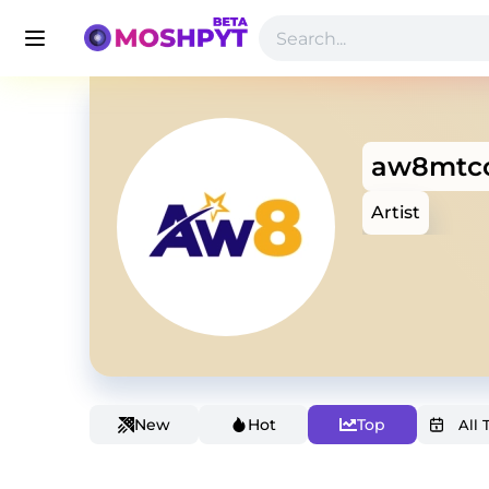
aw8mtc
Artist
New
Hot
Top