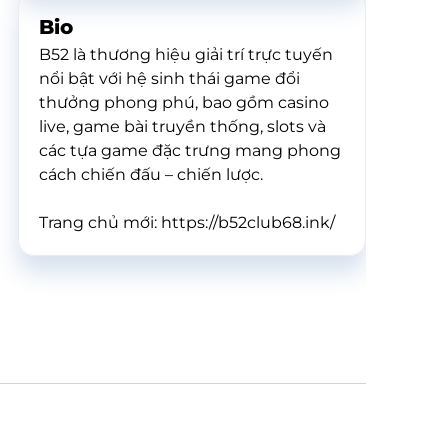
Bio
B52 là thương hiệu giải trí trực tuyến
nổi bật với hệ sinh thái game đổi
thưởng phong phú, bao gồm casino
live, game bài truyền thống, slots và
các tựa game đặc trưng mang phong
cách chiến đấu – chiến lược.
Trang chủ mới: https://b52club68.ink/