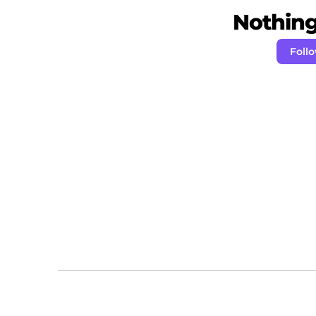
Nothing 
Foll