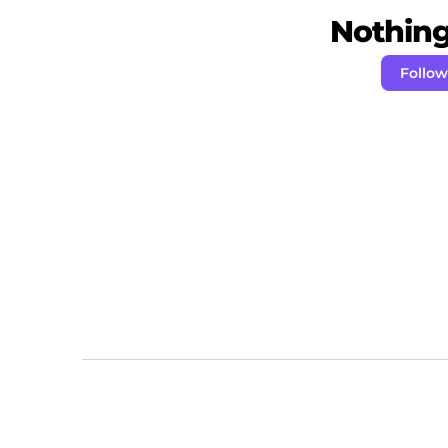
Nothing 
Follo