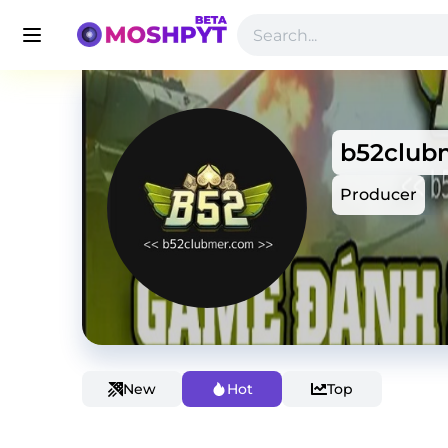
b52clu
Producer
New
Hot
Top