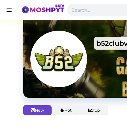
b52club
New
Hot
Top