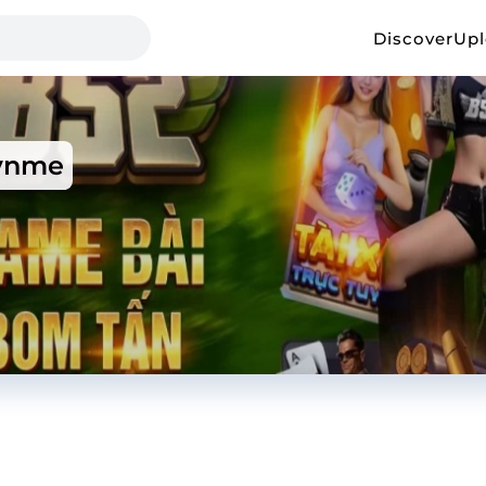
Discover
Up
vnme