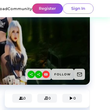
Register
Sign In
load
Community
FOLLOW
0
0
0