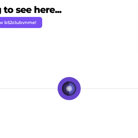
to see here...
ow b52clubvnme!