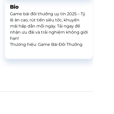
Bio
Game bài đổi thưởng uy tín 2025 – Tỷ
lệ ăn cao, rút tiền siêu tốc, khuyến
mãi hấp dẫn mỗi ngày. Tải ngay để
nhận ưu đãi và trải nghiệm không giới
hạn!
Thương hiệu: Game Bài Đổi Thưởng