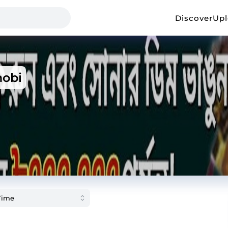
Discover
Up
obi