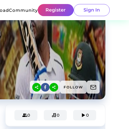
Register
Sign In
load
Community
FOLLOW
0
0
0