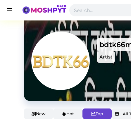
bdtk66m
Artist
New
Hot
Top