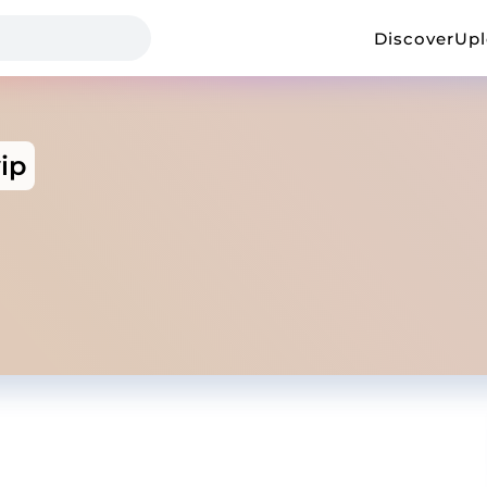
Discover
Up
ip