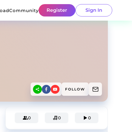
Register
Sign In
load
Community
FOLLOW
0
0
0