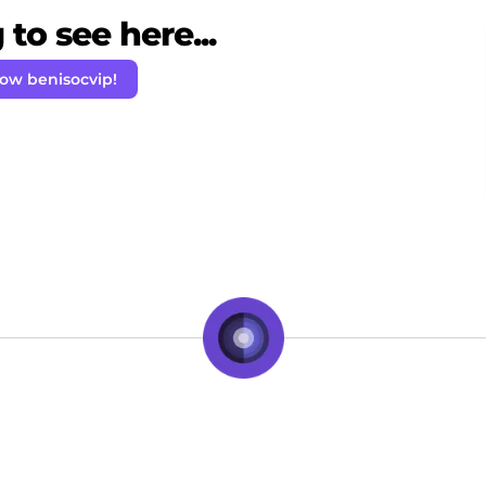
to see here...
low benisocvip!