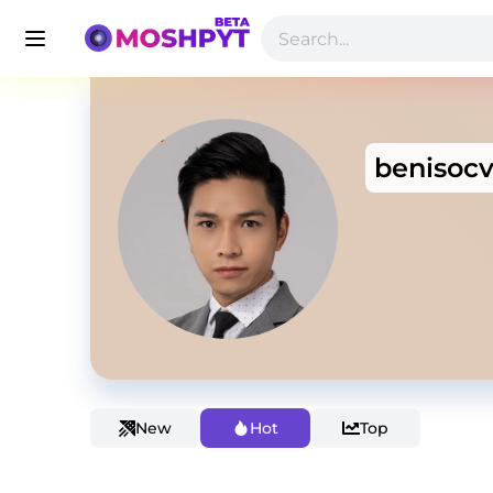
benisocv
New
Hot
Top