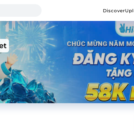
Discover
Up
et