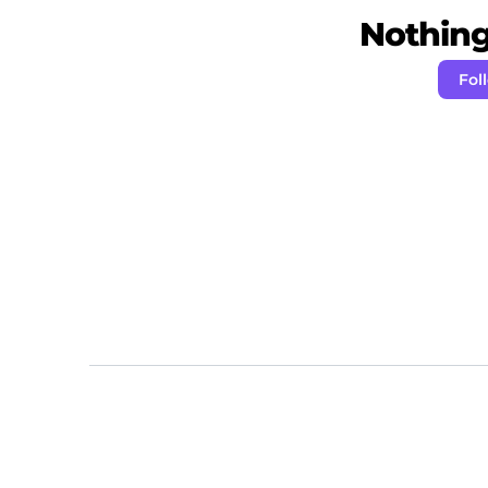
Nothing 
Fol