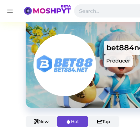
bet884n
Producer
New
Hot
Top