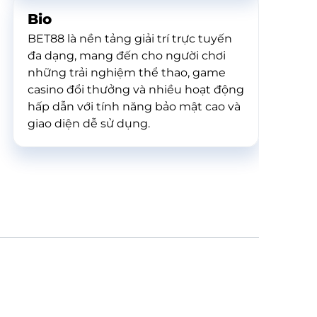
Bio
BET88 là nền tảng giải trí trực tuyến
đa dạng, mang đến cho người chơi
những trải nghiệm thể thao, game
casino đổi thưởng và nhiều hoạt động
hấp dẫn với tính năng bảo mật cao và
giao diện dễ sử dụng.