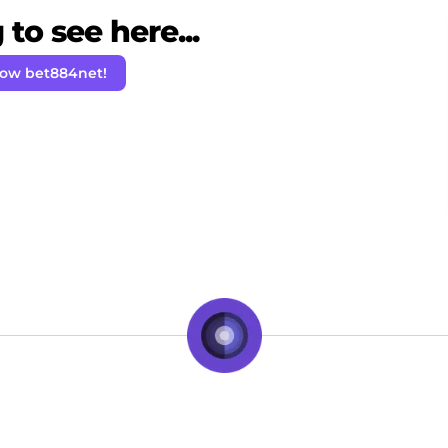
to see here...
low bet884net!