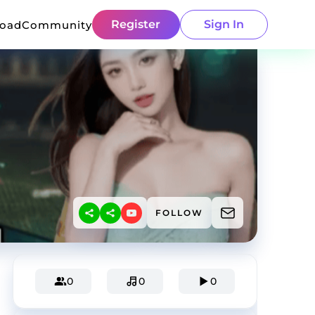
Register
Sign In
load
Community
FOLLOW
0
0
0