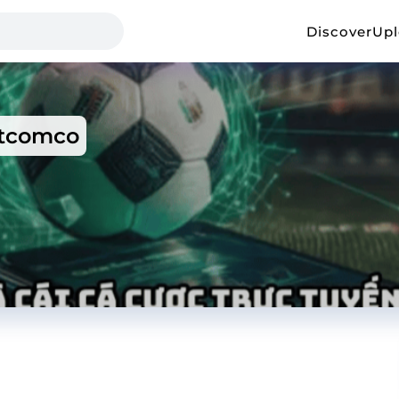
Discover
Up
tcomco