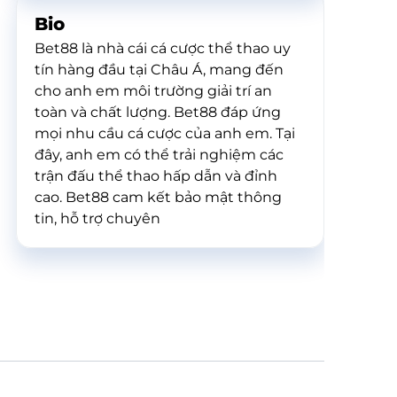
Bio
Bet88 là nhà cái cá cược thể thao uy
tín hàng đầu tại Châu Á, mang đến
cho anh em môi trường giải trí an
toàn và chất lượng. Bet88 đáp ứng
mọi nhu cầu cá cược của anh em. Tại
đây, anh em có thể trải nghiệm các
trận đấu thể thao hấp dẫn và đỉnh
cao. Bet88 cam kết bảo mật thông
tin, hỗ trợ chuyên