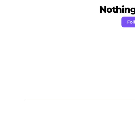
Nothing 
Fol