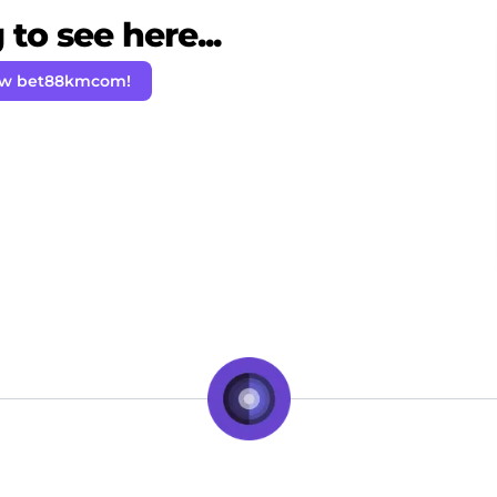
to see here...
ow bet88kmcom!