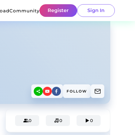
Register
Sign In
load
Community
FOLLOW
0
0
0