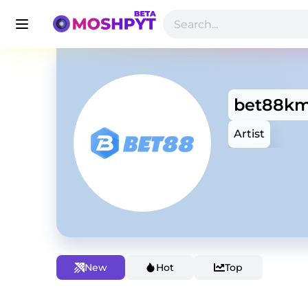
bet88k
Artist
New
Hot
Top