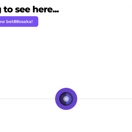
to see here...
low bet88osaka!