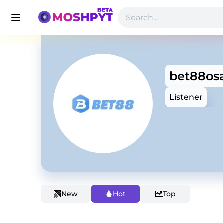
bet88os
Listener
New
Hot
Top