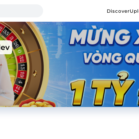
Discover
Up
dev