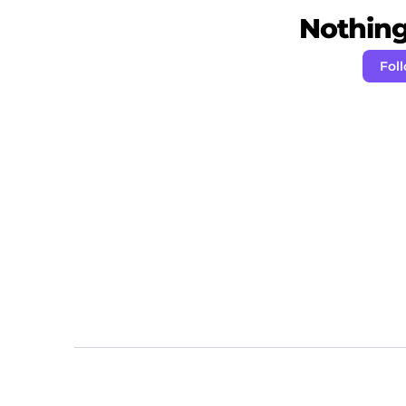
Nothing 
Fol