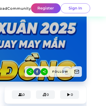
Register
Sign In
load
Community
FOLLOW
0
0
0