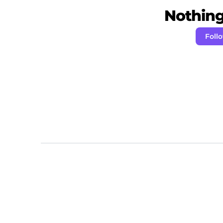
Nothing 
Foll