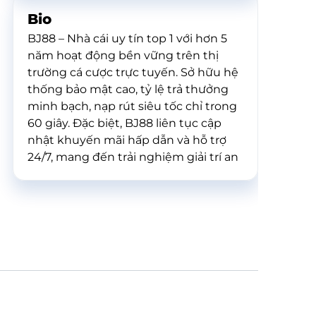
Bio
BJ88 – Nhà cái uy tín top 1 với hơn 5
năm hoạt động bền vững trên thị
trường cá cược trực tuyến. Sở hữu hệ
thống bảo mật cao, tỷ lệ trả thưởng
minh bạch, nạp rút siêu tốc chỉ trong
60 giây. Đặc biệt, BJ88 liên tục cập
nhật khuyến mãi hấp dẫn và hỗ trợ
24/7, mang đến trải nghiệm giải trí an