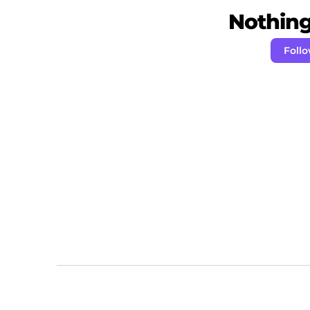
Nothing 
Foll