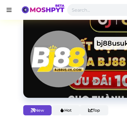
bj88usu
New
Hot
Top