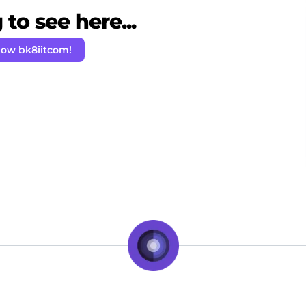
to see here...
low bk8iitcom!