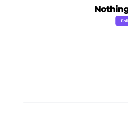
Nothing 
Fol