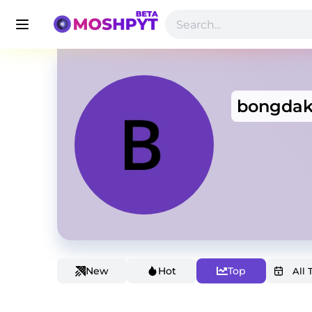
bongda
New
Hot
Top