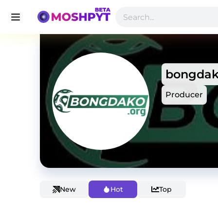
bongdak
Producer
New
Hot
Top