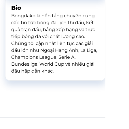
Bio
Bongdako là nền tảng chuyên cung
cấp tin tức bóng đá, lịch thi đấu, kết
quả trận đấu, bảng xếp hạng và trực
tiếp bóng đá với chất lượng cao.
Chúng tôi cập nhật liên tục các giải
đấu lớn như Ngoại Hạng Anh, La Liga,
Champions League, Serie A,
Bundesliga, World Cup và nhiều giải
đấu hấp dẫn khác.