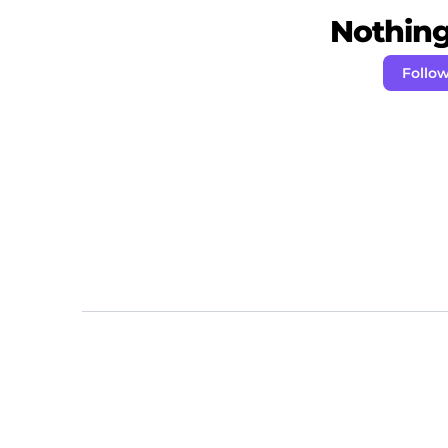
Nothing 
Follow