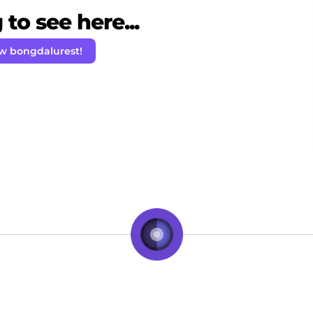
to see here...
ow bongdalurest!