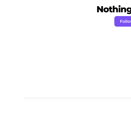
Nothing 
Foll