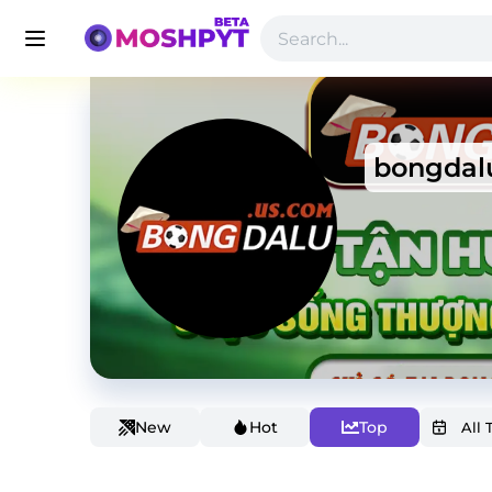
bongdal
New
Hot
Top