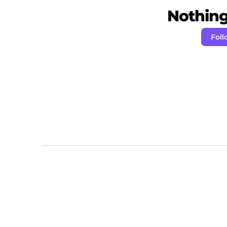
Nothing 
Foll