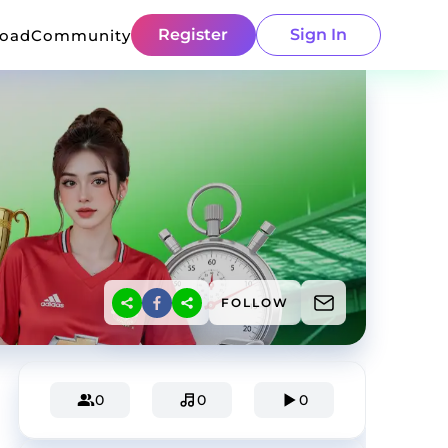
Register
Sign In
load
Community
FOLLOW
0
0
0