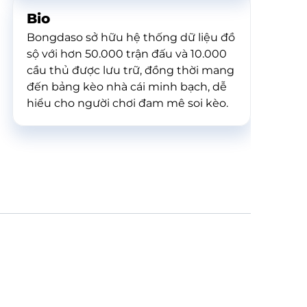
Bio
Bongdaso sở hữu hệ thống dữ liệu đồ
sộ với hơn 50.000 trận đấu và 10.000
cầu thủ được lưu trữ, đồng thời mang
đến bảng kèo nhà cái minh bạch, dễ
hiểu cho người chơi đam mê soi kèo.