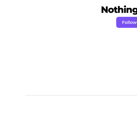
Nothing 
Follo