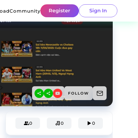
Register
Sign In
load
Community
FOLLOW
0
0
0