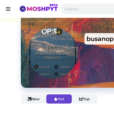
busanop
New
Hot
Top