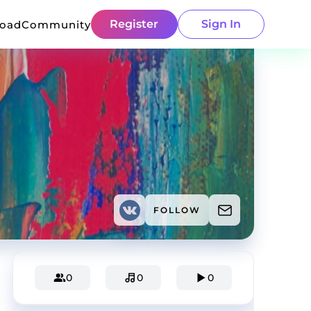
Register
Sign In
load
Community
FOLLOW
0
0
0