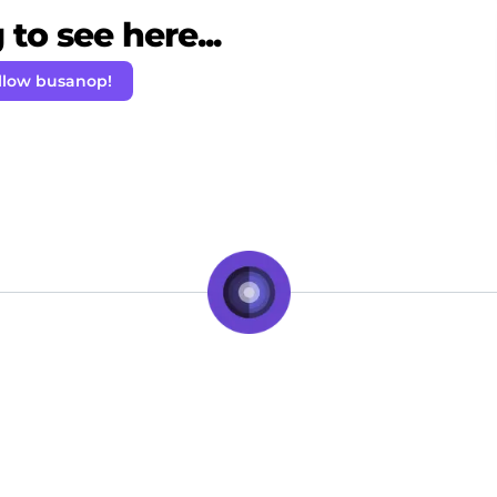
to see here...
llow busanop!