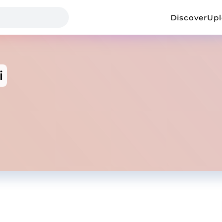
Discover
Up
i