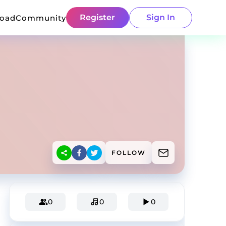
Register
Sign In
load
Community
FOLLOW
0
0
0