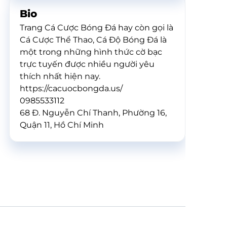
Bio
Trang Cá Cược Bóng Đá hay còn gọi là
Cá Cược Thể Thao, Cá Độ Bóng Đá là
một trong những hình thức cờ bạc
trực tuyến được nhiều người yêu
thích nhất hiện nay.
https://cacuocbongda.us/
0985533112
68 Đ. Nguyễn Chí Thanh, Phường 16,
Quận 11, Hồ Chí Minh