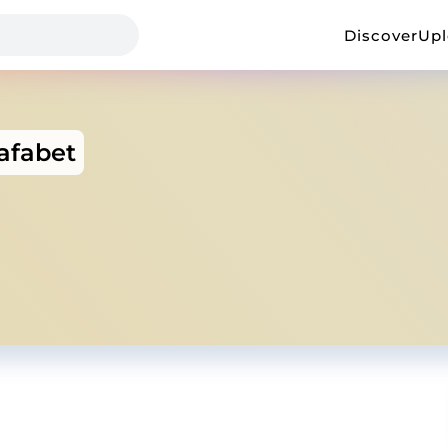
Discover
Up
afabet