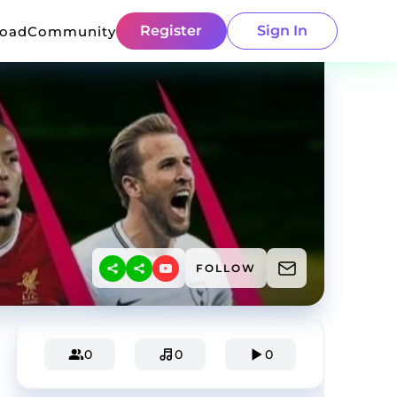
Register
Sign In
load
Community
FOLLOW
0
0
0