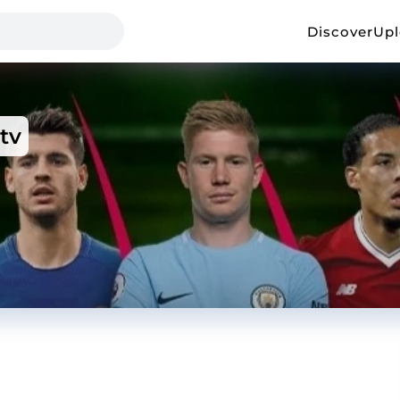
Discover
Up
tv