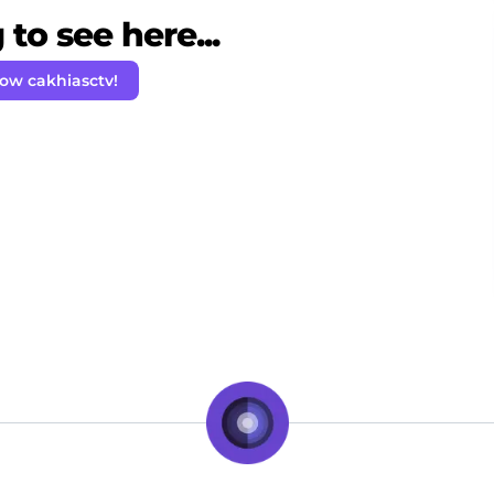
to see here...
low cakhiasctv!