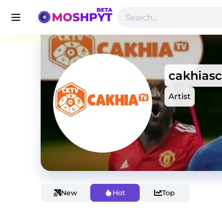
cakhiasc
Artist
New
Hot
Top