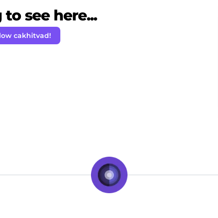
to see here...
low cakhitvad!