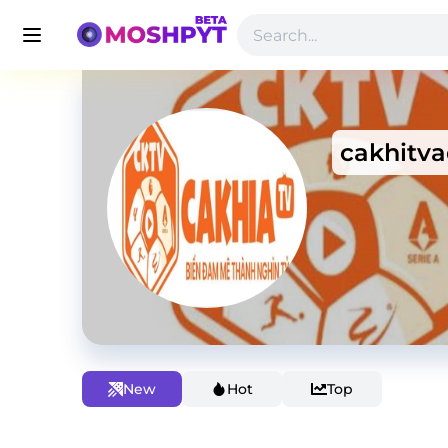
cakhitv
New
Hot
Top