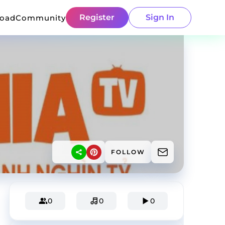
Register
Sign In
load
Community
FOLLOW
0
0
0