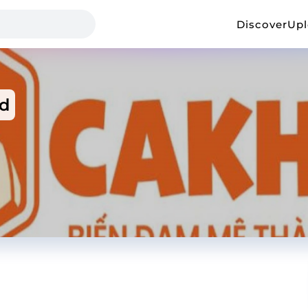
Discover
Up
ad