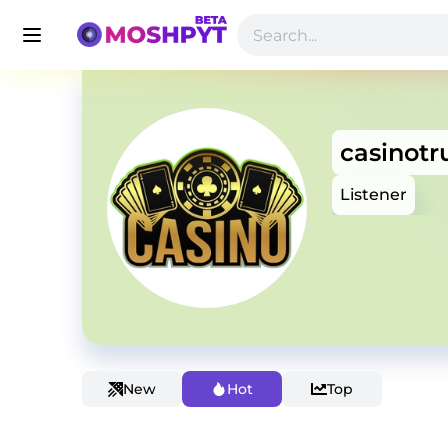
casinotr
Listener
New
Hot
Top