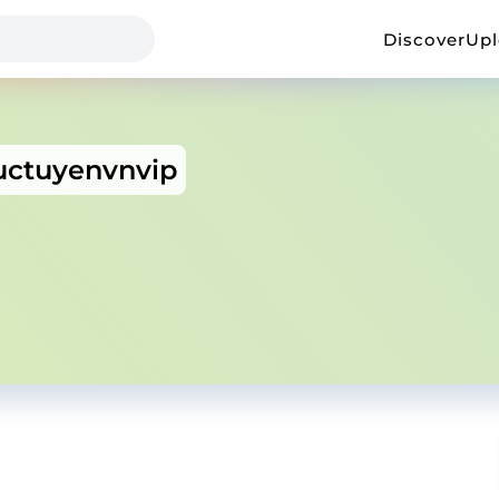
Discover
Up
uctuyenvnvip