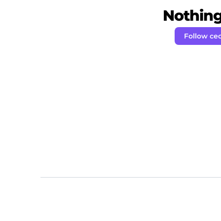
Nothing 
Follow ce