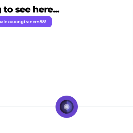
to see here...
oalexvuongtrancm88!