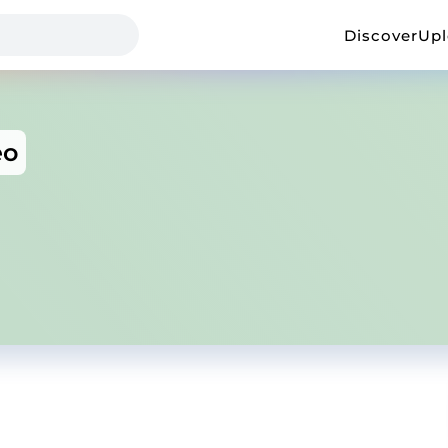
Discover
Up
eo