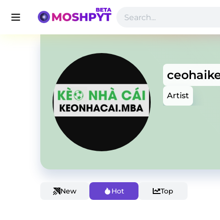
ceohaik
Artist
New
Hot
Top