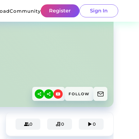
Register
Sign In
load
Community
FOLLOW
0
0
0