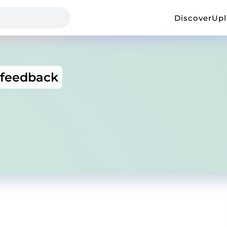
Discover
Up
feedback