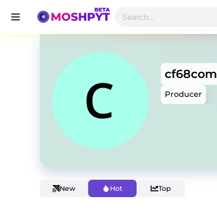
cf68com
Producer
New
Hot
Top