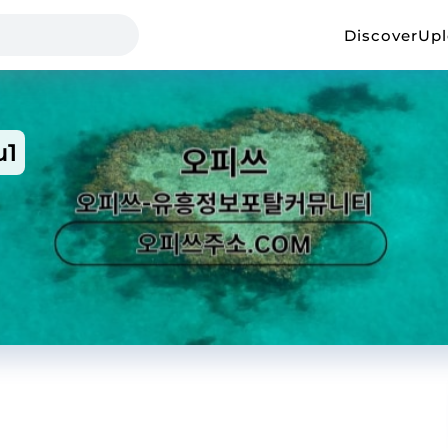
Discover
Up
u1