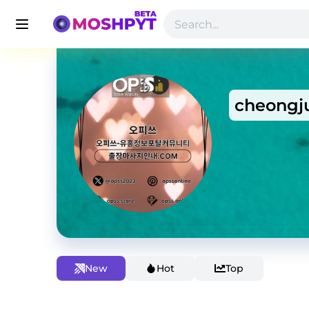
cheongj
New
Hot
Top