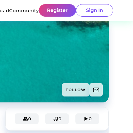
Register
Sign In
load
Community
FOLLOW
0
0
0