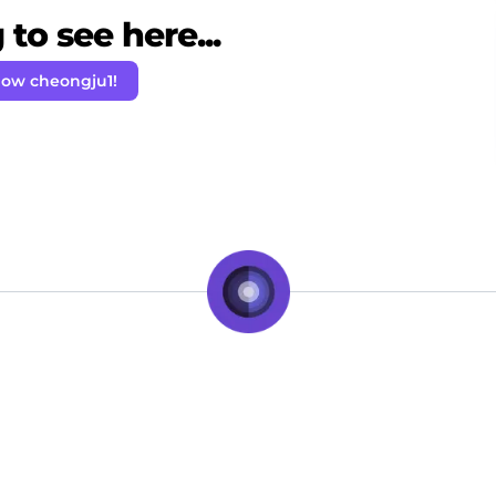
to see here...
low cheongju1!