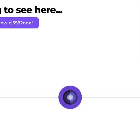
to see here...
low cj5582one!