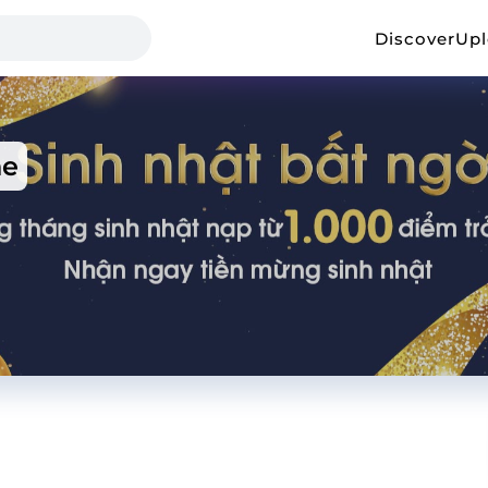
Discover
Up
ne