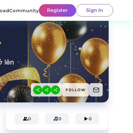
Register
Sign In
load
Community
FOLLOW
0
0
0