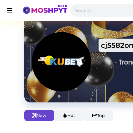
cj5582o
New
Hot
Top