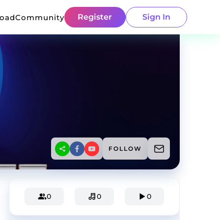
Register
Sign In
load
Community
FOLLOW
0
0
0