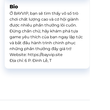
Bio
Ở BAYVIP, bạn sẽ tìm thấy vô số trò
chơi chất lượng cao và cơ hội giành
được nhiều phần thưởng lôi cuốn.
Đừng chần chừ, hãy khám phá tựa
game yêu thích của bạn ngay lập tức
và bắt đầu hành trình chinh phục
những phần thưởng đầy giá trị!
Website: https://bayvip.site
Địa chỉ: 6 P. Đinh Lễ, T